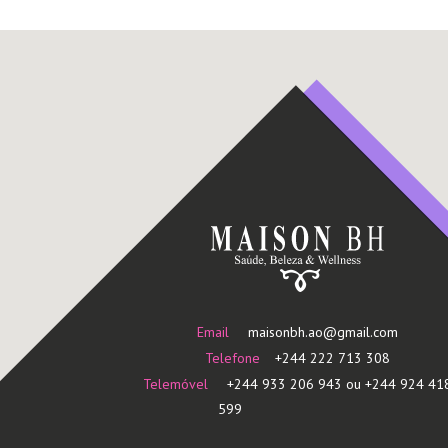
Email
maisonbh.ao@gmail.com
Telefone
+244 222 713 308
Telemóvel
+244 933 206 943 ou +244 924 41
599